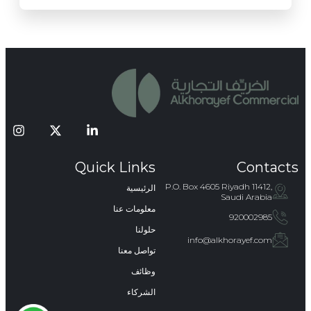
Quick Links
Contacts
P.O. Box 4605 Riyadh 11412,
الرئيسية
Saudi Arabia
معلومات عنا
920002985
حلولنا
info@alkhorayef.com​​​
تواصل معنا
وظائف
الشركاء