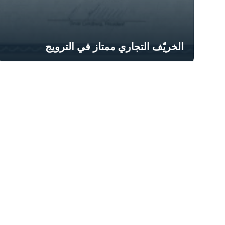
الخريّف التجاري ممتاز في الترويج
k Links
Contacts
P.O. Box 4605 Riyadh
الرئيسية
11412, Saudi Arabia
معلومات عنا
920002985
حلولنا
info@alkhorayef.com​​​
تواصل معنا
وظائف