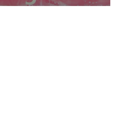
الخريف التجارية الوكيل الحصري لـ ‏‎SANY
Trucks‎‏ في المملكة العربية السعودية
k Links
Contacts
P.O. Box 4605 Riyadh
الرئيسية
11412, Saudi Arabia