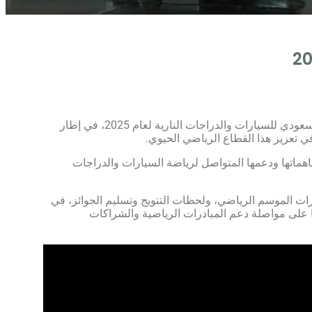
سعودي
للسيارات
والدراجات
النارية
لعام
2025،
في
إطار
ي
تعزيز
هذا
القطاع
الرياضي
الحيوي
.
هماتها
ودعمها
المتواصل
لرياضة
السيارات
والدراجات
زات
الموسم
الرياضي
،
ولحظات
التتويج
وتسليم
الجوائز
،
في
على
مواصلة
دعم
المبادرات
الرياضية
والشراكات