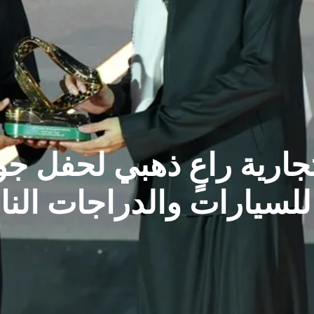
ارية راعٍ ذهبي لحفل جوا
يارات والدراجات النارية ​