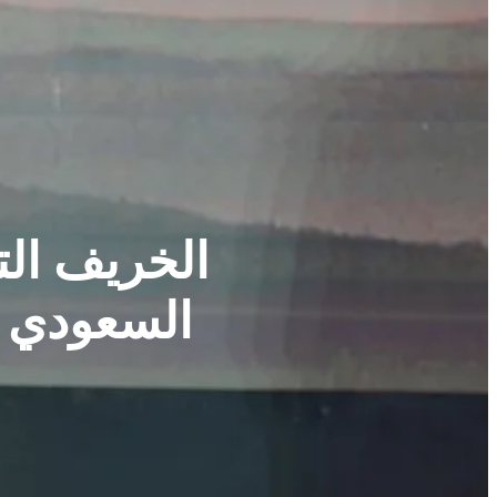
الخريف التج
السعودي للس