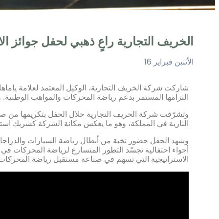
الخريف التجارية راعٍ ذهبي لحفل جوائز الاتح
الأثنين فبراير 16
شاركت
شركة
الخريف
التجارية
،
الوكيل
المعتمد
لعلامة
ياماها
التزامها
المستمر
بدعم
رياضة
المحركات
والمواهب
الوطنية
.
و
وتشرّفت
شركة
الخريف
التجارية
خلال
الحفل
بتكريمها
من
صا
النارية
في
المملكة
،
وهو
ما
يعكس
مكانة
الشركة
كشريك
است
وشهد
الحفل
حضور
نخبة
من
أبطال
رياضة
السيارات
والدراج
أجواء
احتفالية
تجسّد
التطور
المتسارع
لرياضة
المحركات
في
الاستراتيجية
التي
تسهم
في
صناعة
مستقبل
رياضة
المحركات