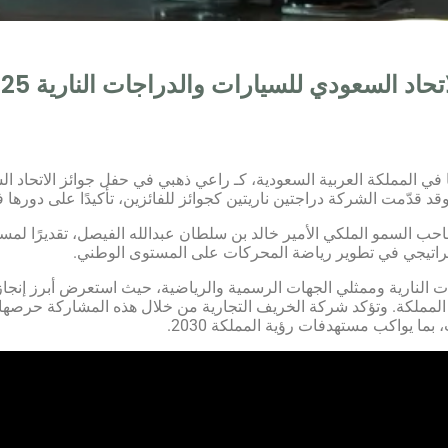
اد السعودي للسيارات والدراجات النارية 2025​
في
المملكة
العربية
السعودية
، كـ
راعي
ذهبي
في
حفل
جوائز
الاتحاد
ال
قد
قدّمت
الشركة
دراجتين
ناريتين
كجوائز
للفائزين
،
تأكيدًا
على
دورها
ف
حب
السمو
الملكي
الأمير
خالد
بن
سلطان
عبدالله
الفيصل
،
تقديرًا
لمسا
راتيجي
في
تطوير
رياضة
المحركات
على
المستوى
الوطني
.
ات
النارية
وممثلي
الجهات
الرسمية
والرياضية
،
حيث
استعرض
أبرز
إنجا
المملكة
.
وتؤكد
شركة
الخريف
التجارية
من
خلال
هذه
المشاركة
حرصها
،
بما
يواكب
مستهدفات
رؤية
المملكة
2030.